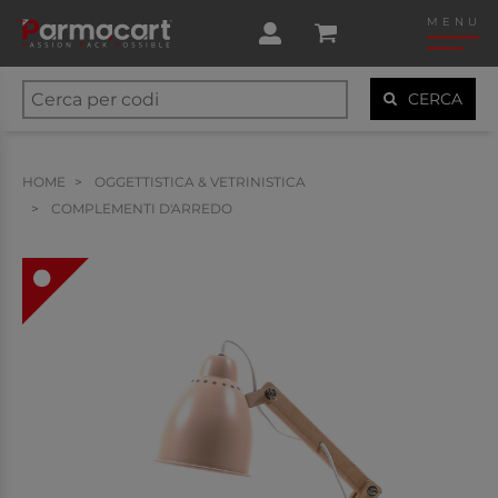
MENU
CERCA
HOME
OGGETTISTICA & VETRINISTICA
COMPLEMENTI D'ARREDO