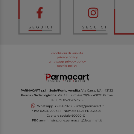
SEGUICI
SEGUICI
condizioni di vendita
privacy policy
whatsapp privacy policy
cookie policy
PARMACART s.r.l.
-
Sede/Punto vendita
: Via Carra, 9/A - 43122
Parma -
Sede Logistica
: Via F.lli Lumière 28/A – 43122 Parma
Tel.
+ 39 0521.785765
-
WhatsApp
339 5670258
-
info@parmacart.it
P. IVA
02380200341
- Numero REA: PR-
233326
-
Capitale sociale 90000 € -
PEC
amministrazione.parmacart@legalmail.it